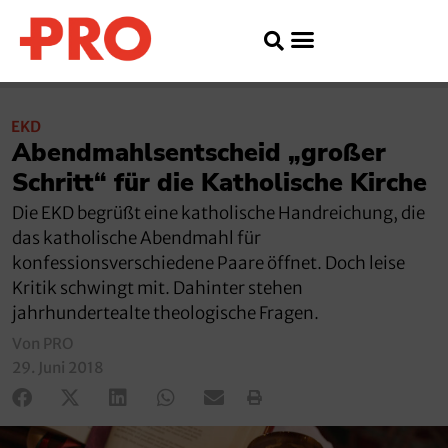
EKD
Abendmahlsentscheid „großer
Schritt“ für die Katholische Kirche
Die EKD begrüßt eine katholische Handreichung, die
das katholische Abendmahl für
konfessionsverschiedene Paare öffnet. Doch leise
Kritik schwingt mit. Dahinter stehen
jahrhundertealte theologische Fragen.
Von PRO
29. Juni 2018