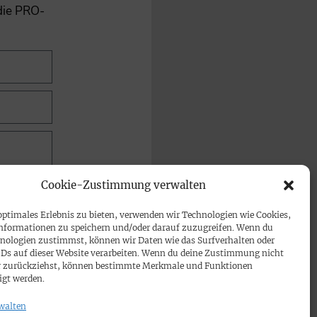
 die PRO-
Cookie-Zustimmung verwalten
optimales Erlebnis zu bieten, verwenden wir Technologien wie Cookies,
nformationen zu speichern und/oder darauf zuzugreifen. Wenn du
nologien zustimmst, können wir Daten wie das Surfverhalten oder
IDs auf dieser Website verarbeiten. Wenn du deine Zustimmung nicht
der zurückziehst, können bestimmte Merkmale und Funktionen
igt werden.
walten