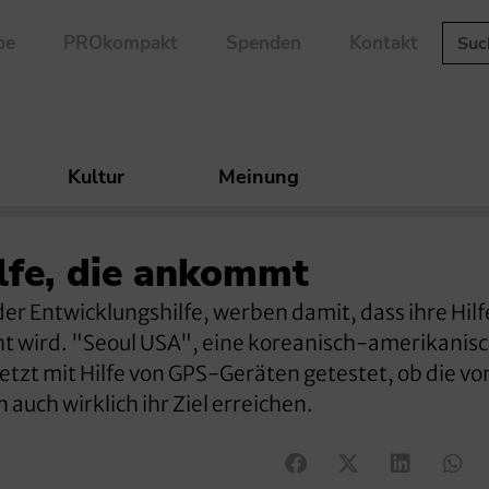
be
PROkompakt
Spenden
Kontakt
Kultur
Meinung
lfe, die ankommt
der Entwicklungshilfe, werben damit, dass ihre Hilf
ht wird. "Seoul USA", eine koreanisch-amerikanis
etzt mit Hilfe von GPS-Geräten getestet, ob die vo
auch wirklich ihr Ziel erreichen.