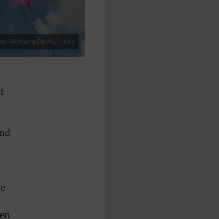
to: Wolfgang Cibura / fotolia
t
und
le
gen