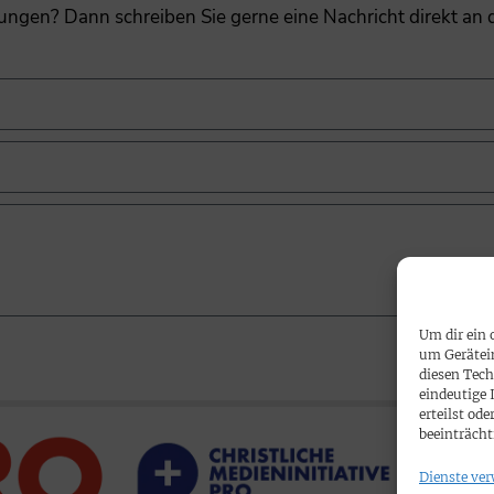
gungen? Dann schreiben Sie gerne eine Nachricht direkt an
Um dir ein 
um Gerätei
diesen Tech
eindeutige 
erteilst o
beeinträcht
Dienste ver