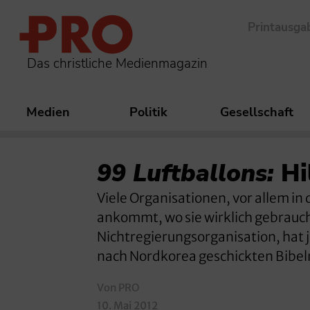
Printausga
Das christliche Medienmagazin
Medien
Politik
Gesellschaft
99 Luftballons:
Hi
Viele Organisationen, vor allem in 
ankommt, wo sie wirklich gebrauc
Nichtregierungsorganisation, hat j
nach Nordkorea geschickten Bibeln 
Von PRO
10. Mai 2012