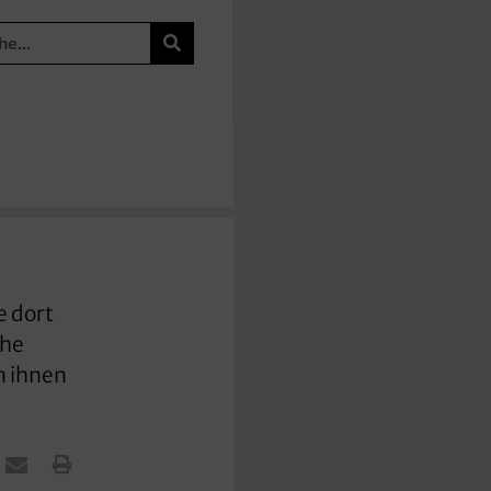
e dort
che
n ihnen