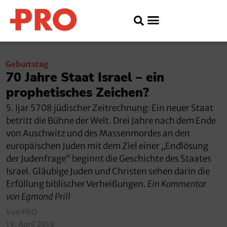
Geburtstag
70 Jahre Staat Israel – ein
prophetisches Zeichen?
5. Ijar 5708 jüdischer Zeitrechnung: Ein neuer Staat
betritt die Bühne der Welt. Drei Jahre nach dem Ende
von Auschwitz und des Massenmordes an den
europäischen Juden mit dem Ziel einer „Endlösung
der Judenfrage“ beginnt die Geschichte des Staates
Israel. Gläubige Juden und Christen sehen darin die
Erfüllung biblischer Verheißungen.
Ein Kommentar
von Egmond Prill
Von PRO
19. April 2018