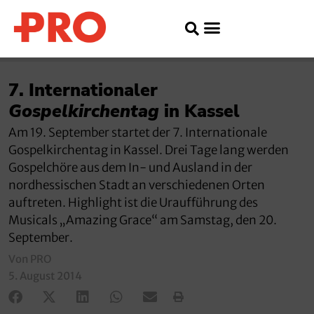
7. Internationaler
Gospelkirchentag
in Kassel
Am 19. September startet der 7. Internationale
Gospelkirchentag in Kassel. Drei Tage lang werden
Gospelchöre aus dem In- und Ausland in der
nordhessischen Stadt an verschiedenen Orten
auftreten. Highlight ist die Uraufführung des
Musicals „Amazing Grace“ am Samstag, den 20.
September.
Von PRO
5. August 2014