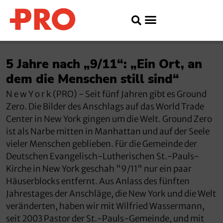
5 Jahre nach „9/11“: „Ein Ort, an
dem die Menschen still sind“
N e w Y o r k (PRO) - Seit fünf Jahren gibt es Ground
Zero. Die Bilder des Anschlags auf das World Trade
Center in New York gingen um die Welt. Ground Zero
ist als Narbe mitten in Manhattan und auf der Seele
vieler Menschen geblieben. Für die Gemeinde der
Deutschen Evangelisch-Lutherischen St.-Pauls-
Kirche in New York geschah "9/11" nur ein paar
Häuserblocks entfernt. Aus Anlass des fünften
Jahrestages der Anschläge, die New York und die Welt
veränderten, haben wir mit Wilfried Wassermann,
seit 2003 Pastor der St.-Pauls-Gemeinde, und mit