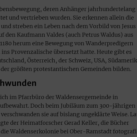
aubensbewegung, deren Anhänger jahrhundertelang
tet und vertrieben wurden. Sie erkennen allein die
n und streben ein Leben nach dem Vorbild von Jesus
auf den Kaufmann Valdes (auch Petrus Waldus) aus
r 1180 herum eine Bewegung von Wanderpredigern
 ins Provenzalische übersetzt hatte. Heute gibt es
tschland, Österreich, der Schweiz, USA, Südameri
ne der größten protestantischen Gemeinden bilden.
schwunden
ich im Pfarrbüro der Waldensergemeinde in
bewahrt. Doch beim Jubiläum zum 300-jährigen
verschwanden sie auf bislang ungeklärte Weise. La
gte der Heimatforscher Gerad Keller, die Bücher
r die Waldenserkolonie bei Ober-Ramstadt fotografi