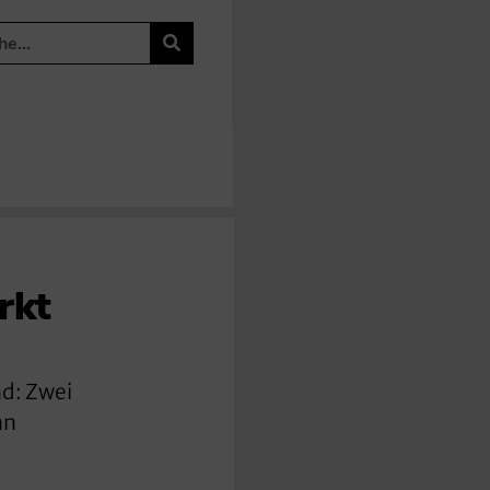
rkt
nd: Zwei
nn