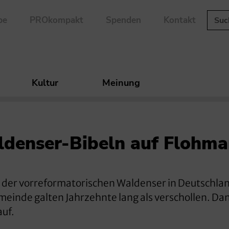
be
PROkompakt
Spenden
Kontakt
Kultur
Meinung
ldenser-Bibeln auf Flohma
te der vorreformatorischen Waldenser in Deutschla
meinde galten Jahrzehnte lang als verschollen. Da
auf.