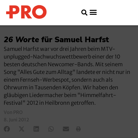
26 Worte
für Samuel Harfst
Samuel Harfst war vor drei Jahren beim MTV-
unplugged-Nachwuchswettbewerb einer der 10
besten deutschen Newcomer-Bands. Mit seinem
Song "Alles Gute zum Alltag" landete er nicht nur in
einem Fernseh-Werbespot, sondern auch als
Ohrwurm in Tausenden Köpfen. Wir haben den
gläubigen Liedermacher beim "Himmelfahrt-
Festival" 2012 in Heilbronn getroffen.
Von PRO
8. Juni 2012