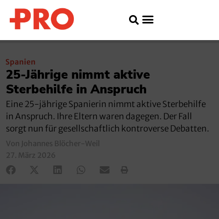
Spanien
25-Jährige nimmt aktive
Sterbehilfe in Anspruch
Eine 25-jährige Spanierin nimmt aktive Sterbehilfe
in Anspruch. Ihre Eltern waren dagegen. Der Fall
sorgt nun für gesellschaftlich kontroverse Debatten.
Von Johannes Blöcher-Weil
27. März 2026