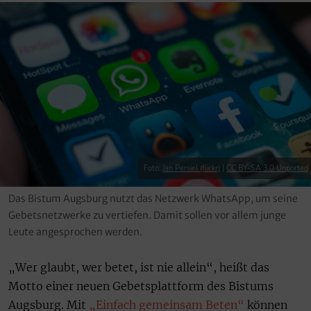
Foto:
Jan Persiel (flickr)
|
CC BY-SA 3.0 Unported
Das Bistum Augsburg nutzt das Netzwerk WhatsApp, um seine
Gebetsnetzwerke zu vertiefen. Damit sollen vor allem junge
Leute angesprochen werden.
„Wer glaubt, wer betet, ist nie allein“, heißt das
Motto einer neuen Gebetsplattform des Bistums
Augsburg. Mit
„Einfach gemeinsam Beten“
können