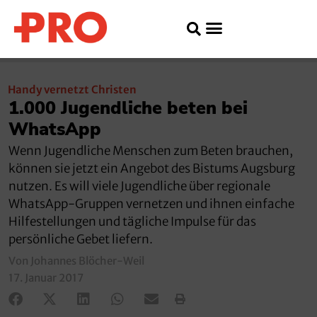
Handy vernetzt Christen
1.000 Jugendliche beten bei
WhatsApp
Wenn Jugendliche Menschen zum Beten brauchen,
können sie jetzt ein Angebot des Bistums Augsburg
nutzen. Es will viele Jugendliche über regionale
WhatsApp-Gruppen vernetzen und ihnen einfache
Hilfestellungen und tägliche Impulse für das
persönliche Gebet liefern.
Von Johannes Blöcher-Weil
17. Januar 2017