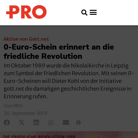
Aktion von Gott.net
0-Euro-Schein erinnert an die
friedliche Revolution
Im Oktober 1989 wurde die Nikolaikirche in Leipzig
zum Symbol der Friedlichen Revolution. Mit seinen 0-
Euro-Scheinen will Dieter Kohl von der Initiative
gott.net die damaligen geschichtlichen Ereignisse in
Erinnerung rufen.
Von PRO
26. September 2019