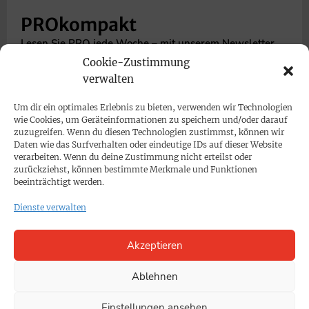
PROkompakt
Lesen Sie PRO jede Woche – mit unserem Newsletter
PROkompakt. Wir liefern Ihnen jeden Donnerstag die
Cookie-Zustimmung
Themen der Woche auf Ihren Bildschirm. Lesen Sie in
verwalten
jeder Ausgabe Interviews, Reportagen und
Um dir ein optimales Erlebnis zu bieten, verwenden wir Technologien
Hintergrundberichte zu aktuellen Themen aus Medien,
wie Cookies, um Geräteinformationen zu speichern und/oder darauf
Gesellschaft, Pädagogik, Kirche und Politik.
zuzugreifen. Wenn du diesen Technologien zustimmst, können wir
Daten wie das Surfverhalten oder eindeutige IDs auf dieser Website
Bestellen Sie PROkompakt kostenlos!
verarbeiten. Wenn du deine Zustimmung nicht erteilst oder
zurückziehst, können bestimmte Merkmale und Funktionen
beeinträchtigt werden.
Dienste verwalten
Akzeptieren
Ablehnen
Einstellungen ansehen